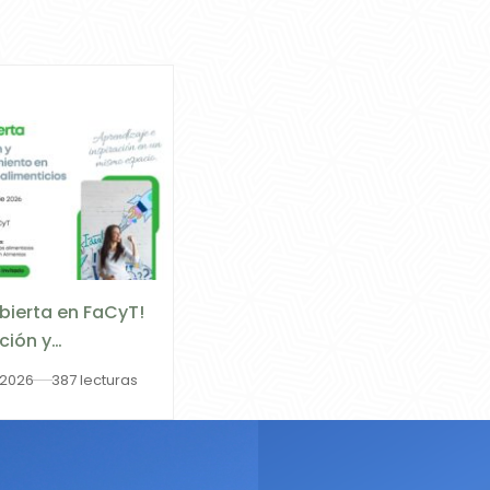
Abierta en FaCyT!
ción y
dimiento en
 2026
387 lecturas
tos Alimenticios