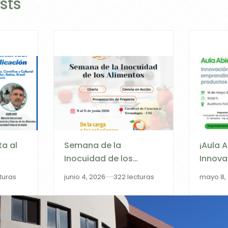
sts
ta al
Semana de la
¡Aula 
Inocuidad de los
Innova
gen,
Alimentos 2026
Empren
cturas
junio 4, 2026
322 lecturas
mayo 8,
ción”
Produc
on la
ral de