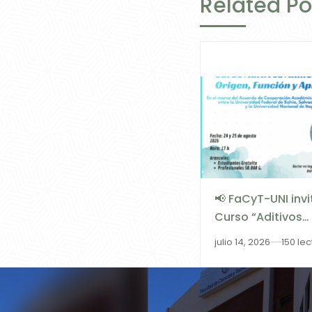
Related Po
📢 FaCyT-UNI invi
Curso “Aditivos
Alimentarios: Ori
julio 14, 2026
150 le
Función y Aplica
en cooperación c
Universidad Fede
Bahía