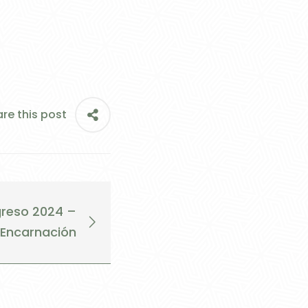
re this post
greso 2024 –
 Encarnación