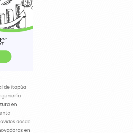
al de Itapúa
ngeniería
atura en
vento
omovidos desde
nnovadoras en