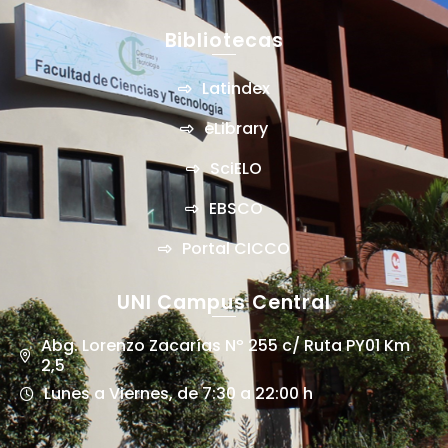
Bibliotecas
Latindex
eLibrary
SciELO
EBSCO
Portal CICCO
UNI Campus Central
Abg. Lorenzo Zacarías Nº 255 c/ Ruta PY01 Km
2,5
Lunes a Viernes, de 7:30 a 22:00 h