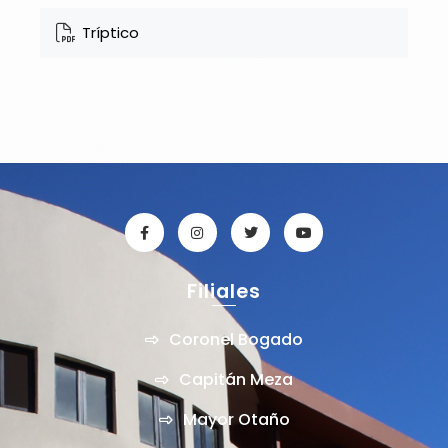
Tríptico
Filiales
Coronel Bogado
Capitán Meza
Mayor Otaño