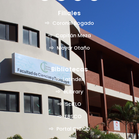
Filiales
Coronel Bogado
Capitán Meza
Mayor Otaño
Bibliotecas
Latindex
eLibrary
SciELO
EBSCO
Portal CICCO