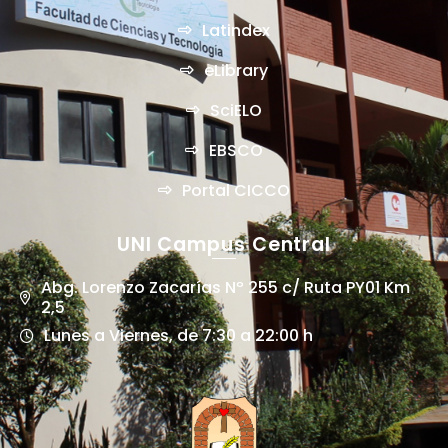
Latindex
eLibrary
SciELO
EBSCO
Portal CICCO
UNI Campus Central
Abg. Lorenzo Zacarías Nº 255 c/ Ruta PY01 Km
2,5
Lunes a Viernes, de 7:30 a 22:00 h