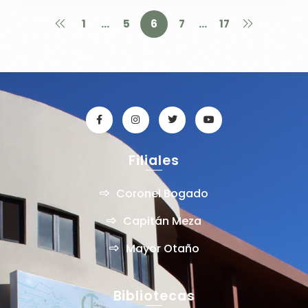
1
…
5
6
7
…
17
Filiales
Coronel Bogado
Capitán Meza
Mayor Otaño
Bibliotecas