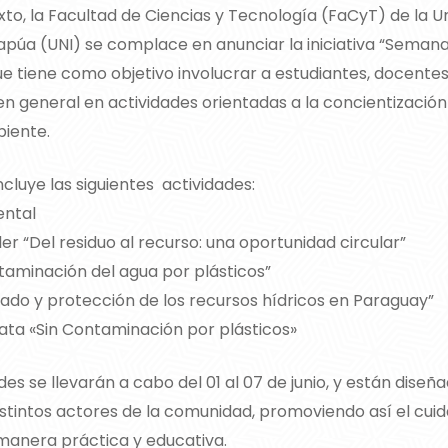
to, la Facultad de Ciencias y Tecnología (FaCyT) de la U
tapúa (UNI) se complace en anunciar la iniciativa “Semana
e tiene como objetivo involucrar a estudiantes, docentes
en general en actividades orientadas a la concientización
iente.
cluye las siguientes actividades:
ental
ler “Del residuo al recurso: una oportunidad circular”
taminación del agua por plásticos”
dado y protección de los recursos hídricos en Paraguay”
ta «Sin Contaminación por plásticos»
des se llevarán a cabo del 01 al 07 de junio, y están diseñ
distintos actores de la comunidad, promoviendo así el cui
anera práctica y educativa.