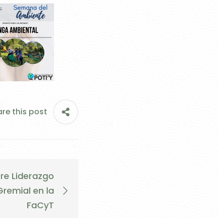
re this post
re Liderazgo
Gremial en la
FaCyT