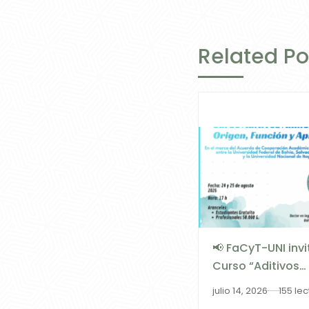
Related Po
📢 FaCyT-UNI invi
Curso “Aditivos
Alimentarios: Ori
julio 14, 2026
155 le
Función y Aplica