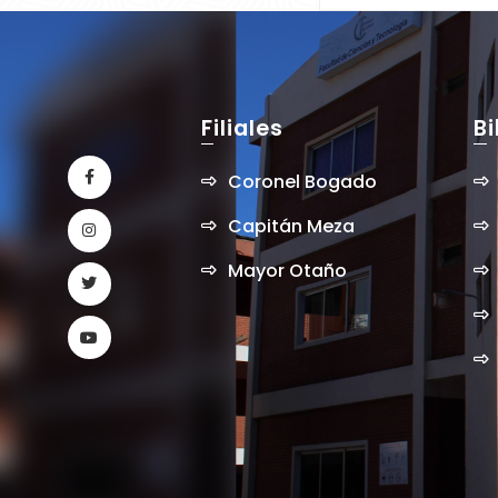
en cooperación c
Universidad Fede
Bahía
Filiales
Bi
Coronel Bogado
Capitán Meza
Mayor Otaño