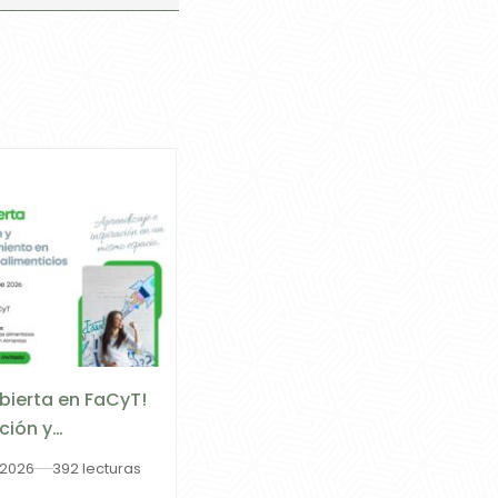
Abierta en FaCyT!
ción y
dimiento en
 2026
392 lecturas
tos Alimenticios