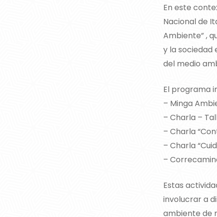
En este contex
Nacional de I
Ambiente” , qu
y la sociedad 
del medio amb
El programa in
– Minga Ambi
– Charla – Tal
– Charla “Con
– Charla “Cui
– Correcamina
Estas activida
involucrar a 
ambiente de m