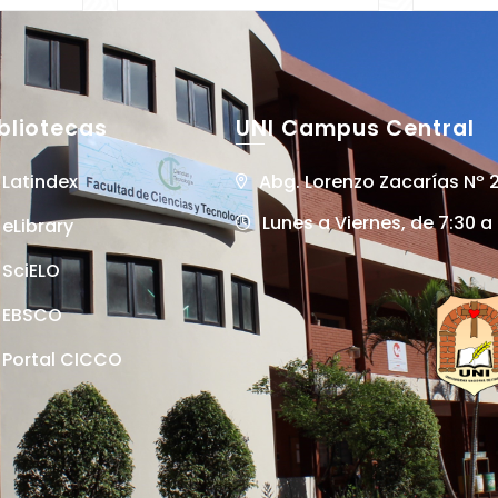
on la
ral de
bliotecas
UNI Campus Central
Latindex
Abg. Lorenzo Zacarías Nº 
Lunes a Viernes, de 7:30 a
eLibrary
SciELO
EBSCO
Portal CICCO