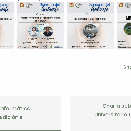
Sha
Charla sob
Informática
Universitario 
dición III