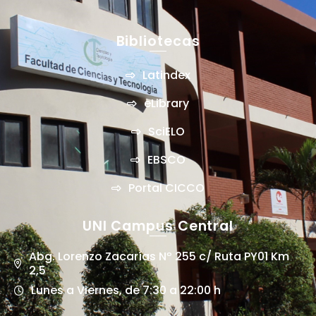
Bibliotecas
Latindex
eLibrary
SciELO
EBSCO
Portal CICCO
UNI Campus Central
Abg. Lorenzo Zacarías Nº 255 c/ Ruta PY01 Km
2,5
Lunes a Viernes, de 7:30 a 22:00 h