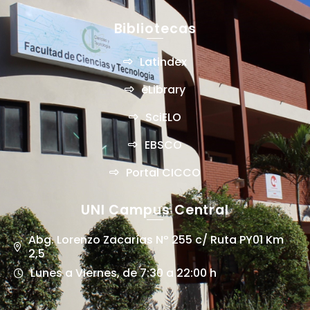
Bibliotecas
Latindex
eLibrary
SciELO
EBSCO
Portal CICCO
UNI Campus Central
Abg. Lorenzo Zacarías Nº 255 c/ Ruta PY01 Km
2,5
Lunes a Viernes, de 7:30 a 22:00 h