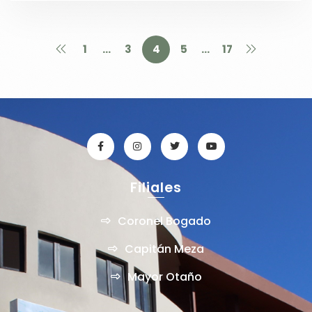
1
…
3
4
5
…
17
Filiales
Coronel Bogado
Capitán Meza
Mayor Otaño