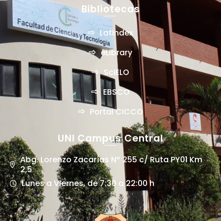
Bibliotecas
Latindex
eLibrary
SciELO
EBSCO
Portal CICCO
UNI Campus Central
Abg. Lorenzo Zacarías Nº 255 c/ Ruta PY01 Km
2,5
Lunes a Viernes, de 7:30 a 22:00 h