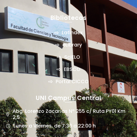
Bibliotecas
Latindex
eLibrary
SciELO
EBSCO
Portal CICCO
UNI Campus Central
Abg. Lorenzo Zacarías Nº 255 c/ Ruta PY01 Km
2,5
Lunes a Viernes, de 7:30 a 22:00 h