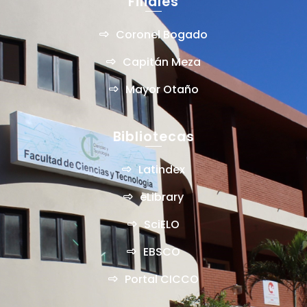
Filiales
Coronel Bogado
Capitán Meza
Mayor Otaño
Bibliotecas
Latindex
eLibrary
SciELO
EBSCO
Portal CICCO