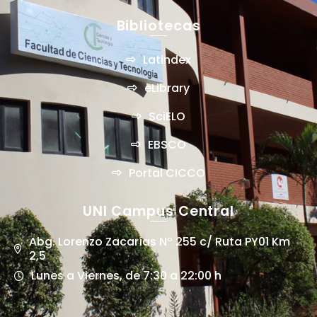
Bibliotecas
Latindex
eLibrary
SciELO
EBSCO
Portal CICCO
UNI Campus Central
Abg. Lorenzo Zacarías Nº 255 c/ Ruta PY01 Km
2,5
Lunes a Viernes, de 7:30 a 22:00 h