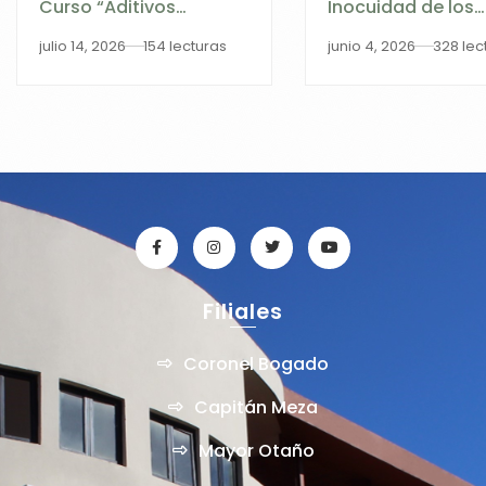
Curso “Aditivos
Inocuidad de los
Alimentarios: Origen,
Alimentos 2026
julio 14, 2026
154 lecturas
junio 4, 2026
328 lec
Función y Aplicación”
en cooperación con la
Universidad Federal de
Bahía
Filiales
Coronel Bogado
Capitán Meza
Mayor Otaño