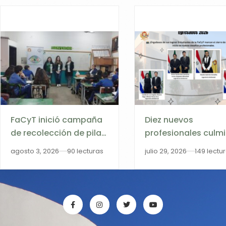
FaCyT inició campaña
Diez nuevos
de recolección de pilas
profesionales culm
y baterías agotadas en
su formación en la
agosto 3, 2026
90 lecturas
julio 29, 2026
149 lectu
institución educativa
FaCyT tras la
de Encarnación
Exposición Oral y
Defensa de Trabajo
Finales de Grado