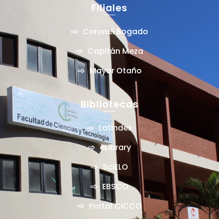
Filiales
Coronel Bogado
Capitán Meza
Mayor Otaño
Bibliotecas
Latindex
eLibrary
SciELO
EBSCO
Portal CICCO