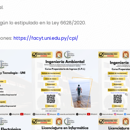
l.
ún lo estipulado en la Ley 6628/2020.
iones:
https://facyt.uni.edu.py/cpi/