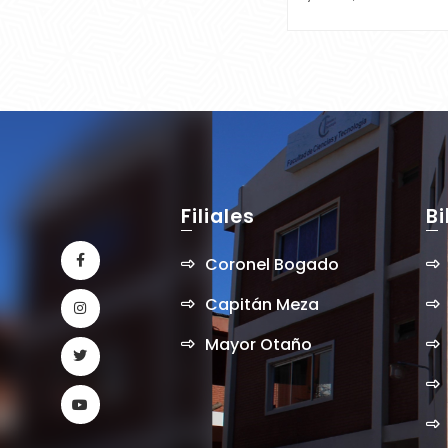
FaCyT tras la
Exposición Oral y
Defensa de Trab
Finales de Grado
Filiales
Bi
Coronel Bogado
Capitán Meza
Mayor Otaño