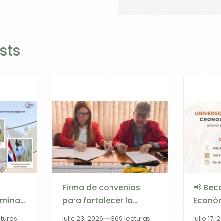
sts
Firma de convenios
📢 Bec
lminan
para fortalecer la
Económ
la
gobernanza digital
Semes
cturas
julio 23, 2026
369 lecturas
julio 17, 