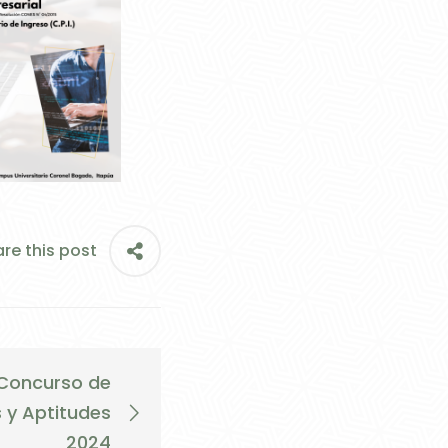
re this post
 Concurso de
s y Aptitudes
2024