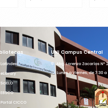
municipal en Itapúa
ajos
bliotecas
UNI Campus Central
Latindex
Abg. Lorenzo Zacarías Nº 
Lunes a Viernes, de 7:30 a
eLibrary
SciELO
EBSCO
Portal CICCO