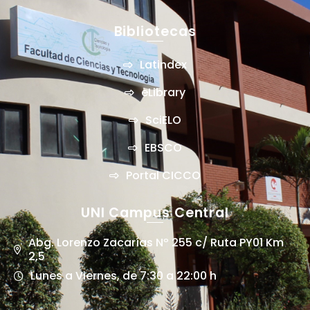
Bibliotecas
Latindex
eLibrary
SciELO
EBSCO
Portal CICCO
UNI Campus Central
Abg. Lorenzo Zacarías Nº 255 c/ Ruta PY01 Km
2,5
Lunes a Viernes, de 7:30 a 22:00 h