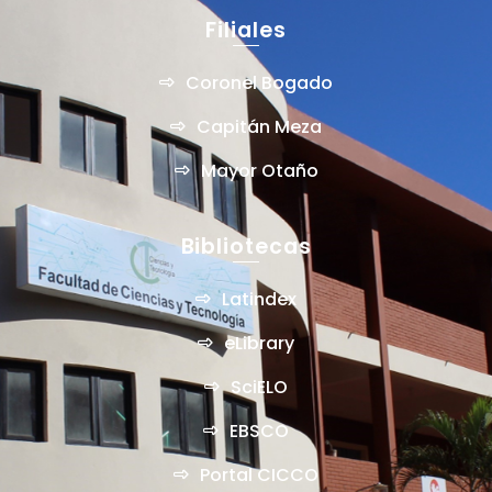
Filiales
Coronel Bogado
Capitán Meza
Mayor Otaño
Bibliotecas
Latindex
eLibrary
SciELO
EBSCO
Portal CICCO