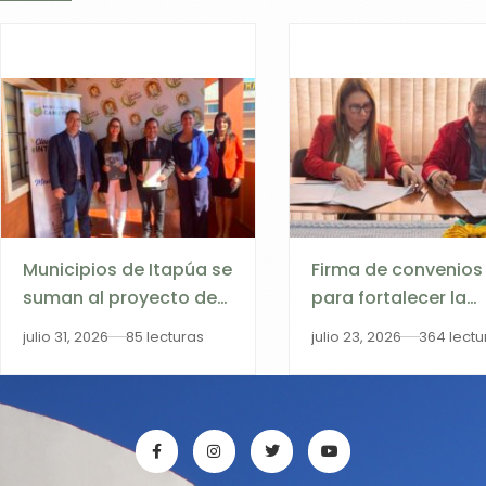
Municipios de Itapúa se
Firma de convenios
suman al proyecto de
para fortalecer la
gobernanza digital
gobernanza digital
julio 31, 2026
85 lecturas
julio 23, 2026
364 lectu
impulsado por la
municipal en Itapú
FaCyT-UNI