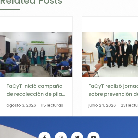
Related Posts
FaCyT inició campaña
FaCyT realizó jorna
de recolección de pilas
sobre prevención d
y baterías agotadas en
riesgos eléctricos e
agosto 3, 2026
115 lecturas
junio 24, 2026
231 lect
institución educativa
informáticos en la
de Encarnación
Facultad de Medici