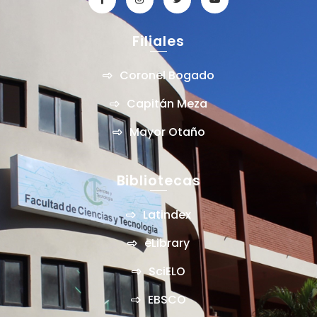
Filiales
Coronel Bogado
Capitán Meza
Mayor Otaño
Bibliotecas
Latindex
eLibrary
SciELO
EBSCO