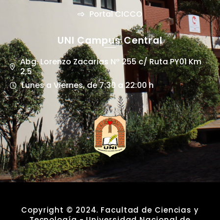
Portal CICCO
UNI Campus Central
Abg. Lorenzo Zacarías Nº 255 c/ Ruta PY01 Km
2,5
Lunes a Viernes, de 7:30 a 22:00 h
Copyright © 2024. Facultad de Ciencias y
Tecnología - Universidad Nacional de