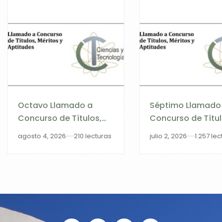
Octavo Llamado a
Séptimo Llamado
Concurso de Títulos,
Concurso de Títul
Méritos y Aptitudes
Méritos y Aptitud
agosto 4, 2026
210 lecturas
julio 2, 2026
1.257 le
2026 – Categoría
2026
Profesor Asistente