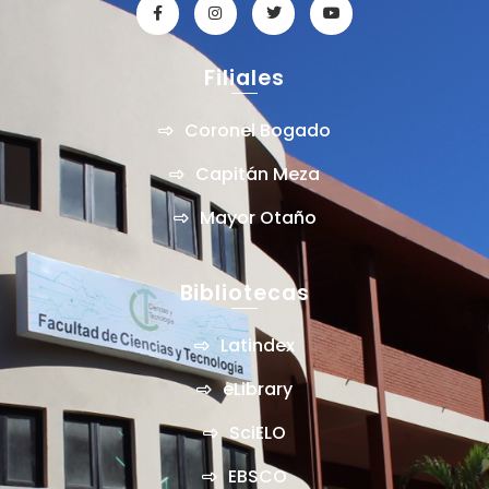
Filiales
Coronel Bogado
Capitán Meza
Mayor Otaño
Bibliotecas
Latindex
eLibrary
SciELO
EBSCO