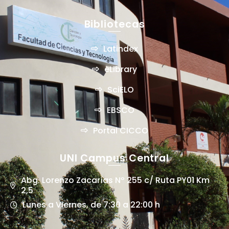
Bibliotecas
Latindex
eLibrary
SciELO
EBSCO
Portal CICCO
UNI Campus Central
Abg. Lorenzo Zacarías Nº 255 c/ Ruta PY01 Km
2,5
Lunes a Viernes, de 7:30 a 22:00 h