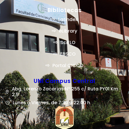
Bibliotecas
Latindex
eLibrary
SciELO
EBSCO
Portal CICCO
UNI Campus Central
Abg. Lorenzo Zacarías Nº 255 c/ Ruta PY01 Km
2,5
Lunes a Viernes, de 7:30 a 22:00 h