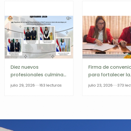
Diez nuevos
Firma de conveni
profesionales culminan
para fortalecer la
su formación en la
gobernanza digit
julio 29, 2026
163 lecturas
julio 23, 2026
373 lec
FaCyT tras la
municipal en Itap
Exposición Oral y
Defensa de Trabajos
Finales de Grado