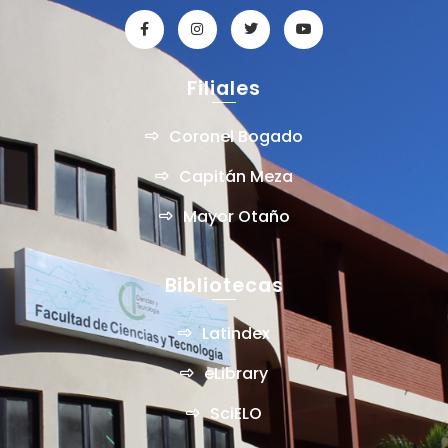
Filiales
Coronel Bogado
Capitán Meza
Mayor Otaño
Bibliotecas
Latindex
eLibrary
SciELO