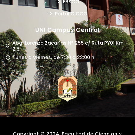
EBSCO
Portal CICCO
UNI Campus Central
Abg. Lorenzo Zacarías Nº 255 c/ Ruta PY01 Km
2,5
Lunes a Viernes, de 7:30 a 22:00 h
Copyright © 2024. Facultad de Ciencias y