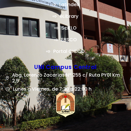
Latindex
eLibrary
SciELO
EBSCO
Portal CICCO
UNI Campus Central
Abg. Lorenzo Zacarías Nº 255 c/ Ruta PY01 Km
2,5
Lunes a Viernes, de 7:30 a 22:00 h