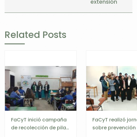
extensión
Related Posts
FaCyT inició campaña
FaCyT realizó jor
de recolección de pilas
sobre prevención
y baterías agotadas en
riesgos eléctricos