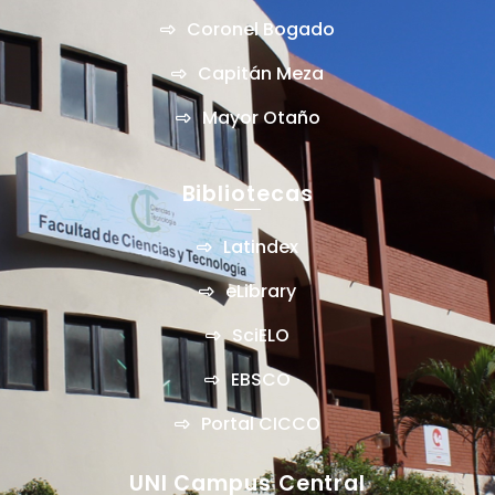
Coronel Bogado
Capitán Meza
Mayor Otaño
Bibliotecas
Latindex
eLibrary
SciELO
EBSCO
Portal CICCO
UNI Campus Central