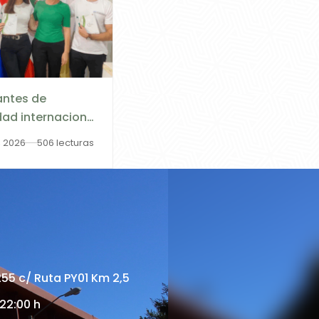
antes de
dad internacional
ograma ESCALA
, 2026
506 lecturas
e incorporan a
yT– UNI
255 c/ Ruta PY01 Km 2,5
 22:00 h