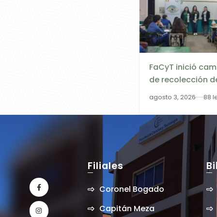
FaCyT inició ca
de recolección de
y baterías agot
agosto 3, 2026
88 l
institución educ
de Encarnación
Filiales
Bi
Coronel Bogado
Capitán Meza