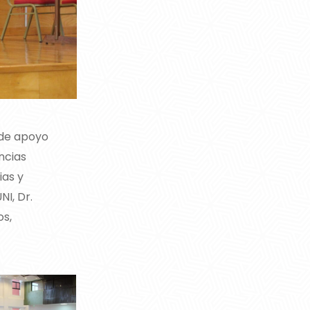
 de apoyo
ncias
ias y
NI, Dr.
os,