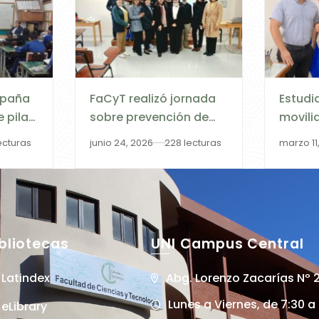
mpaña
FaCyT realizó jornada
Estudi
 pilas
sobre prevención de
movili
adas en
riesgos eléctricos e
del Pr
ecturas
junio 24, 2026
228 lecturas
marzo 11
ativa
informáticos en la
AUGM s
Facultad de Medicina
la FaC
bliotecas
UNI Campus Central
Latindex
Abg. Lorenzo Zacarías Nº 
Lunes a Viernes, de 7:30 a
eLibrary