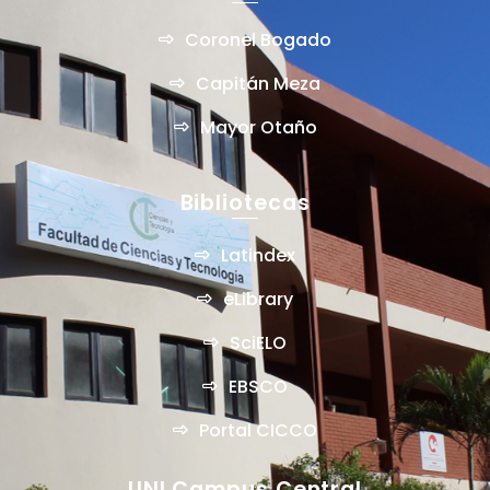
Coronel Bogado
Capitán Meza
Mayor Otaño
Bibliotecas
Latindex
eLibrary
SciELO
EBSCO
Portal CICCO
UNI Campus Central