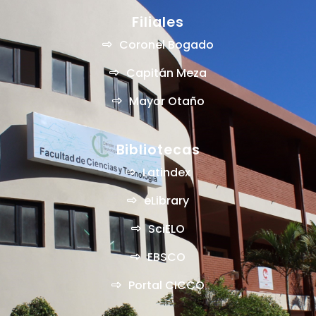
Filiales
Coronel Bogado
Capitán Meza
Mayor Otaño
Bibliotecas
Latindex
eLibrary
SciELO
EBSCO
Portal CICCO